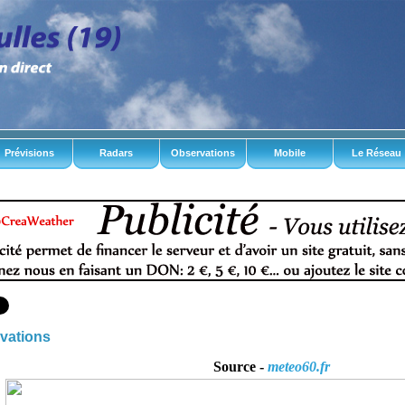
Prévisions
Radars
Observations
Mobile
Le Réseau
vations
Source -
meteo60.fr